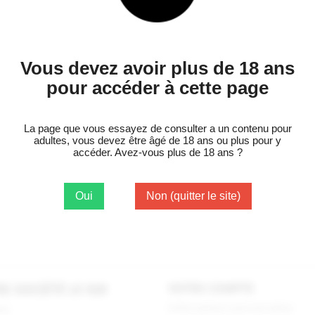
Veuillez nous excuser pour le désagrément.
Effectuez une nouvelle recherche

E SOCIÉTÉ LE 920
VOTRE COMPTE
Informations personnelles
son