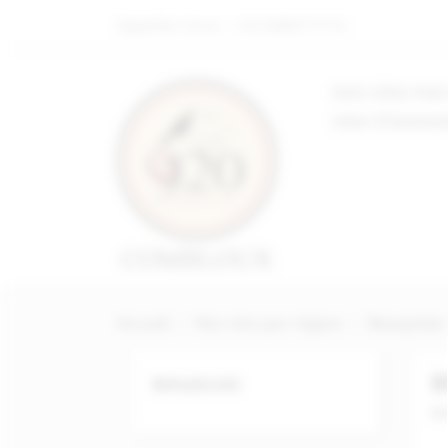
Appelez-nous :
+33 688071714
NOS VINS PAR
VINS ÉTRANG
Accueil
Nos vins par région
Beaujolais
B
BEAUJOLAIS
Be