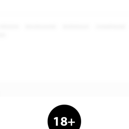
 RÉGION
BOURGOGNE
BORDEAUX
CHAMPAGNE
ERS
EAUJOLAIS
aujolais